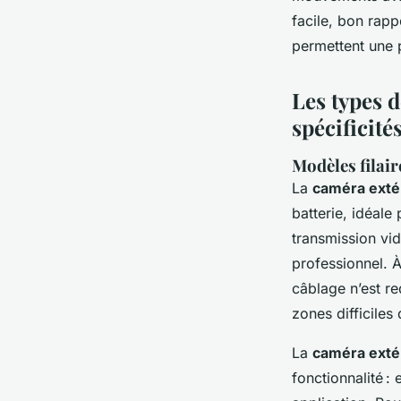
facile, bon rapp
permettent une p
Les types d
spécificité
Modèles filair
La
caméra extér
batterie, idéale
transmission vi
professionnel. À
câblage n’est r
zones difficiles
La
caméra extér
fonctionnalité :