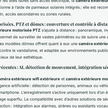
r les sites isolés sans accès électrique, la
caméra extérieur
ionne à l’aide de panneaux solaires intégrés ; elle est re
din, accès secondaires ou zones rurales.
isées, PTZ et dômes : couverture et contrôle à dist
rieure motorisée PTZ
s’ajuste à distance : panoramique, i
permet de surveiller de vastes périmètres ou de suivre une 
Les modèles dômes offrent quant à eux une
caméra extérieu
e contre le vandalisme, et adaptée aux environnements publi
cieux de leur esthétique.
écentes : AI, détection de mouvement, intégration sé
améra extérieure wifi extérieure
et
caméra extérieure mo
ligence artificielle : détection de personnes, animaux ou véhi
martphone. L’enregistrement s’active uniquement lors d’un 
kage superflu. La compatibilité avec d’autres solutions de s
ection : intégration aux alarmes, sirènes ou assistants voca