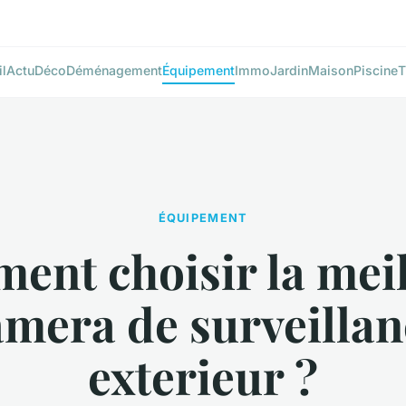
l
Actu
Déco
Déménagement
Équipement
Immo
Jardin
Maison
Piscine
T
ÉQUIPEMENT
nt choisir la mei
amera de surveillan
exterieur ?