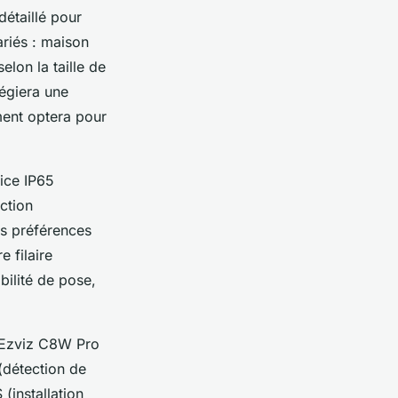
étaillé pour
riés : maison
elon la taille de
légiera une
ment optera pour
dice IP65
ction
les préférences
e filaire
ibilité de pose,
a Ezviz C8W Pro
(détection de
(installation