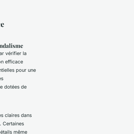
ce
andalisme
vérifier la
n efficace
ntielles pour une
es
me dotées de
s claires dans
. Certaines
 détails même