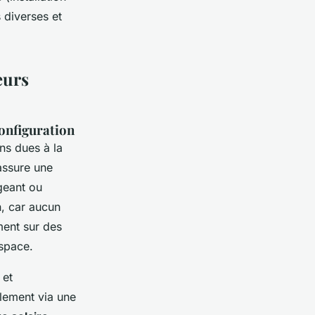
 diverses et
eurs
 configuration
ons dues à la
assure une
geant ou
on, car aucun
ment sur des
espace.
 et
ilement via une