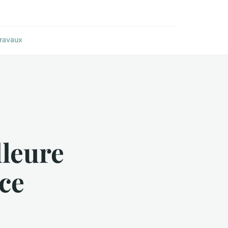
ravaux
lleure
ce