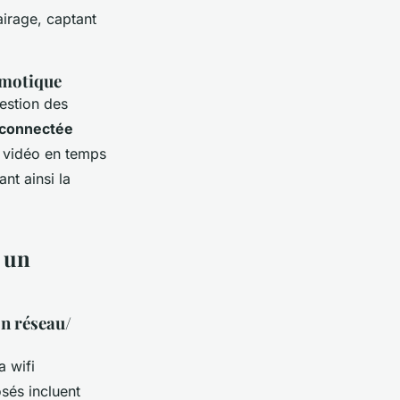
airage, captant
omotique
estion des
 connectée
x vidéo en temps
nt ainsi la
r un
on réseau/
 wifi
sés incluent