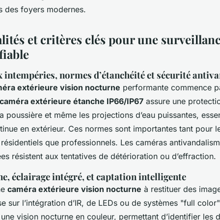
fs des foyers modernes.
ités et critères clés pour une surveillan
fiable
x intempéries, normes d’étanchéité et sécurité antiv
méra extérieure vision nocturne
performante commence par 
caméra extérieure étanche IP66/IP67
assure une protectio
 la poussière et même les projections d’eau puissantes, esse
tinue en extérieur. Ces normes sont importantes tant pour l
résidentiels que professionnels. Les caméras antivandalis
s résistent aux tentatives de détérioration ou d’effraction.
e, éclairage intégré, et captation intelligente
ne
caméra extérieure vision nocturne
à restituer des image
se sur l’intégration d’IR, de LEDs ou de systèmes "full color"
une vision nocturne en couleur, permettant d’identifier les