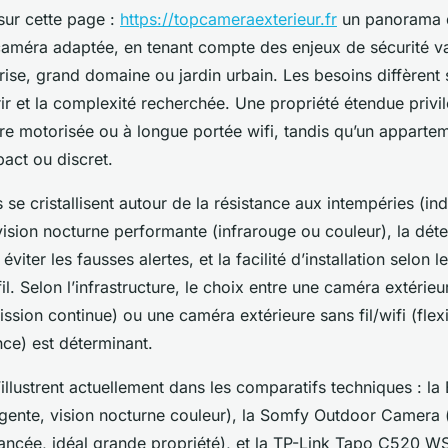
sur cette page :
https://topcameraexterieur.fr
un panorama d
 caméra adaptée, en tenant compte des enjeux de sécurité va
prise, grand domaine ou jardin urbain. Les besoins diffèrent s
ir et la complexité recherchée. Une propriété étendue privi
re motorisée ou à longue portée wifi, tandis qu’un apparte
ct ou discret.
s se cristallisent autour de la résistance aux intempéries (in
ision nocturne performante (infrarouge ou couleur), la déte
 éviter les fausses alertes, et la facilité d’installation selon 
fil. Selon l’infrastructure, le choix entre une caméra extérieur
mission continue) ou une caméra extérieure sans fil/wifi (flex
nce) est déterminant.
illustrent actuellement dans les comparatifs techniques : l
ligente, vision nocturne couleur), la Somfy Outdoor Camera 
cée, idéal grande propriété), et la TP-Link Tapo C520 WS 