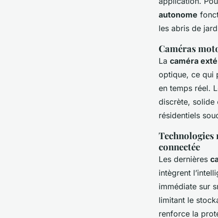
application. Pou
autonome
fonct
les abris de jar
Caméras motor
La
caméra exté
optique, ce qui 
en temps réel. 
discrète, solid
résidentiels sou
Technologies r
connectée
Les dernières
c
intègrent l’intel
immédiate sur s
limitant le stoc
renforce la prot