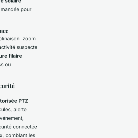
e solaire
commandée pour
ance
nclinaison, zoom
activité suspecte
re filaire
cs ou
curité
torisée PTZ
cules, alerte
événement,
écurité connectée
ux, comblant les