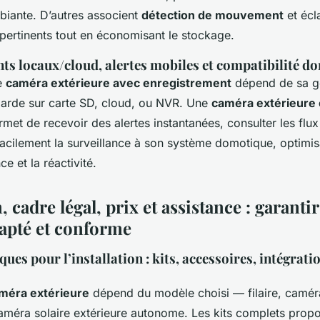
biante. D’autres associent
détection de mouvement
et écl
pertinents tout en économisant le stockage.
ts locaux/cloud, alertes mobiles et compatibilité d
ne
caméra extérieure avec enregistrement
dépend de sa g
arde sur carte SD, cloud, ou NVR. Une
caméra extérieure
met de recevoir des alertes instantanées, consulter les flu
 facilement la surveillance à son système domotique, optimisa
ce et la réactivité.
n, cadre légal, prix et assistance : garanti
apté et conforme
ques pour l’installation : kits, accessoires, intégrati
améra extérieure
dépend du modèle choisi — filaire, caméra
caméra solaire extérieure autonome. Les kits complets propo