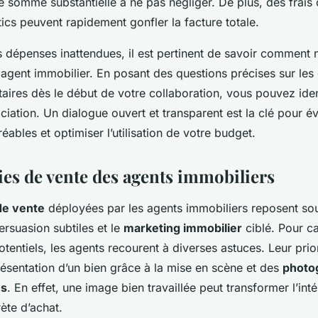
 somme substantielle à ne pas négliger. De plus, des frais 
ics peuvent rapidement gonfler la facture totale.
s dépenses inattendues, il est pertinent de savoir comment 
 agent immobilier. En posant des questions précises sur le
aires dès le début de votre collaboration, vous pouvez iden
ation. Un dialogue ouvert et transparent est la clé pour év
éables et optimiser l’utilisation de votre budget.
ies de vente des agents immobiliers
de vente
déployées par les agents immobiliers reposent so
rsuasion subtiles et le
marketing immobilier
ciblé. Pour ca
tentiels, les agents recourent à diverses astuces. Leur prior
résentation d’un bien grâce à la mise en scène et des
photo
es
. En effet, une image bien travaillée peut transformer l’inté
te d’achat.