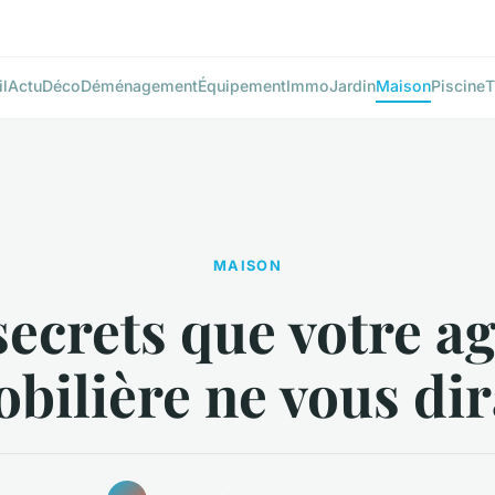
l
Actu
Déco
Déménagement
Équipement
Immo
Jardin
Maison
Piscine
T
MAISON
secrets que votre a
bilière ne vous dir