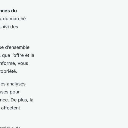
nces du
s
du marché
suivi des
ue d’ensemble
que l’offre et la
informé, vous
opriété.
les analyses
uses pour
ce. De plus, la
affectent