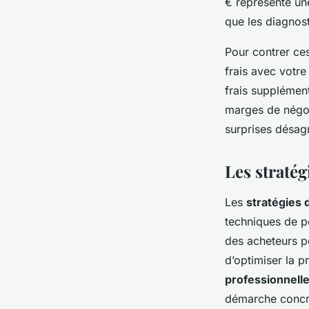
€ représente une
que les diagnost
Pour contrer ce
frais avec votre
frais supplément
marges de négoci
surprises désagr
Les stratég
Les
stratégies 
techniques de pe
des acheteurs po
d’optimiser la p
professionnell
démarche concrè