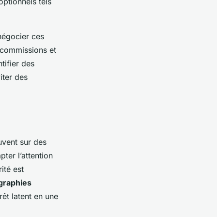
optionnels tels
négocier ces
s commissions et
tifier des
iter des
uvent sur des
pter l’attention
ité est
graphies
rêt latent en une