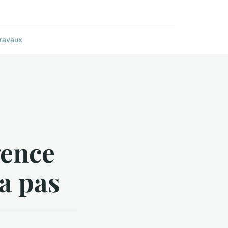
ravaux
gence
a pas