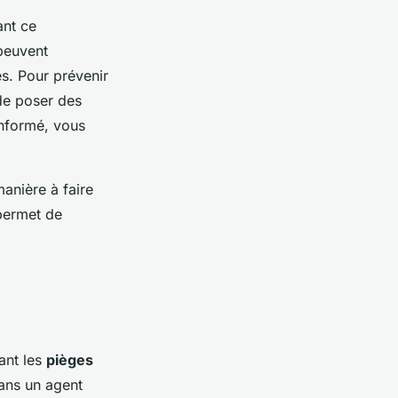
ant ce
 peuvent
es. Pour prévenir
de poser des
 informé, vous
manière à faire
permet de
ant les
pièges
ans un agent