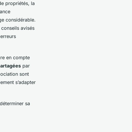
e propriétés, la
sance
ge considérable.
e conseils avisés
 erreurs
ndre en compte
partagées
par
ociation sont
lement s’adapter
 déterminer sa