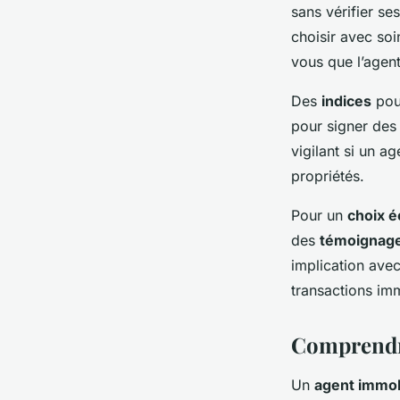
sans vérifier se
choisir avec so
vous que l’agen
Des
indices
pour
pour signer des
vigilant si un a
propriétés.
Pour un
choix é
des
témoignag
implication ave
transactions imm
Comprendre
Un
agent immob