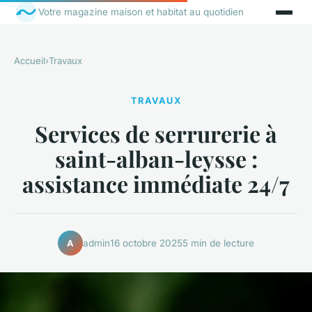
Votre magazine maison et habitat au quotidien
Accueil
›
Travaux
TRAVAUX
Services de serrurerie à
saint-alban-leysse :
assistance immédiate 24/7
admin
16 octobre 2025
5 min de lecture
A