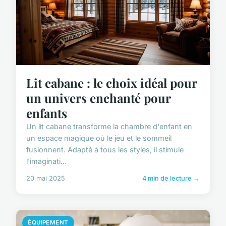
Lit cabane : le choix idéal pour
un univers enchanté pour
enfants
Un lit cabane transforme la chambre d'enfant en
un espace magique où le jeu et le sommeil
fusionnent. Adapté à tous les styles, il stimule
l'imaginati...
20 mai 2025
4 min de lecture →
ÉQUIPEMENT