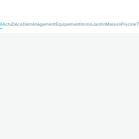
l
Actu
Déco
Déménagement
Équipement
Immo
Jardin
Maison
Piscine
T