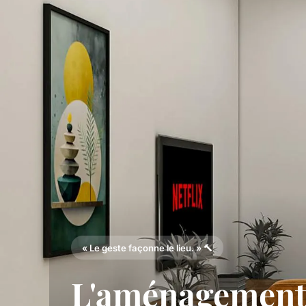
« Le geste façonne le lieu. » 🔨
L'aménagement,