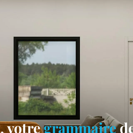
 votre
grammaire
de