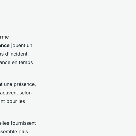
arme
ance
jouent un
s d’incident.
llance en temps
nt une présence,
’activent selon
nt pour les
lles fournissent
nsemble plus