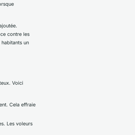
orsque
ajoutée.
ace contre les
 habitants un
eux. Voici
nt. Cela effraie
es. Les voleurs