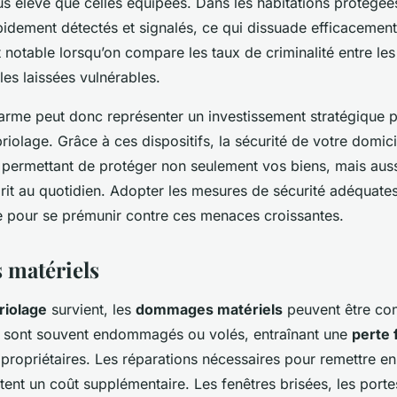
s élevé que celles équipées. Dans les habitations protégées
idement détectés et signalés, ce qui dissuade efficacement 
 notable lorsqu’on compare les taux de criminalité entre le
les laissées vulnérables.
arme peut donc représenter un investissement stratégique p
iolage. Grâce à ces dispositifs, la sécurité de votre domici
 permettant de protéger non seulement vos biens, mais auss
sprit au quotidien. Adopter les mesures de sécurité adéquate
le pour se prémunir contre ces menaces croissantes.
matériels
riolage
survient, les
dommages matériels
peuvent être con
r sont souvent endommagés ou volés, entraînant une
perte 
 propriétaires. Les réparations nécessaires pour remettre en 
utent un coût supplémentaire. Les fenêtres brisées, les porte