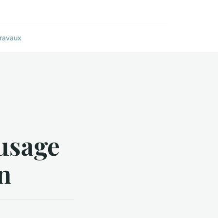
ravaux
-usage
n