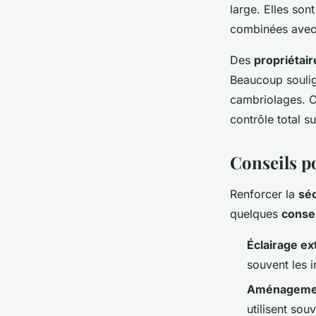
large
. Elles so
combinées avec
Des
propriétair
Beaucoup soulign
cambriolages. C
contrôle total su
Conseils p
Renforcer la
séc
quelques
consei
Éclairage ex
souvent les i
Aménagemen
utilisent sou