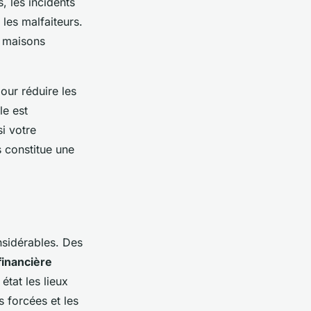
, les incidents
les malfaiteurs.
s maisons
our réduire les
le est
i votre
s constitue une
sidérables. Des
financière
état les lieux
s forcées et les