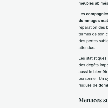
meubles abîmés 
Les
compagnies
dommages maté
réparation des 
termes de son c
des pertes subie
attendue.
Les statistiques
des dégâts impor
aussi le bien-ê
personnel. Un sy
risques de
domm
Menaces su