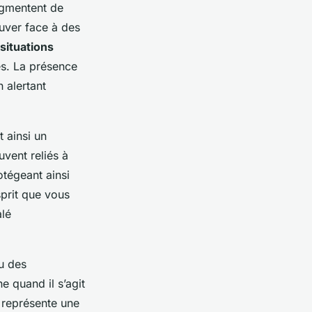
gmentent de
ouver face à des
situations
s. La présence
 alertant
 ainsi un
uvent reliés à
otégeant ainsi
sprit que vous
alé
u des
e quand il s’agit
 représente une