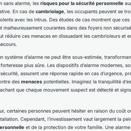
 sans alarme, les
risques pour la sécurité personnelle
au
ative. En cas de
cambriolage
, les occupants peuvent se tr
iolents avec les intrus. Des études de cas montrent que ces
t malheureusement courantes dans des foyers non sécurisé
ut réduire ces menaces en dissuadant les cambrioleurs et en
secours.
un système d’alarme ne peut être sous-estimée, transformant
forteresse plus sûre. Les dispositifs d’alarme modernes, so
sécurité, assurent une réponse rapide en cas d’urgence, pr
ontre des
menaces
potentielles. Imaginez la tranquillité d’e
 sachant que chaque mouvement suspect est détecté et sign
ur, certaines personnes peuvent hésiter en raison du coût o
stallation. Cependant, l’investissement vaut largement la pein
personnelle
et de la protection de votre famille. Une alarme