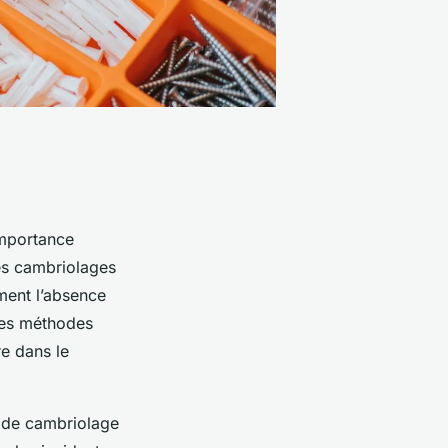
importance
es cambriolages
ment l’absence
 des méthodes
re dans le
x de cambriolage