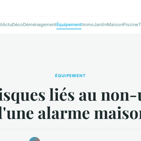
l
Actu
Déco
Déménagement
Équipement
Immo
Jardin
Maison
Piscine
T
ÉQUIPEMENT
isques liés au non
d'une alarme maiso